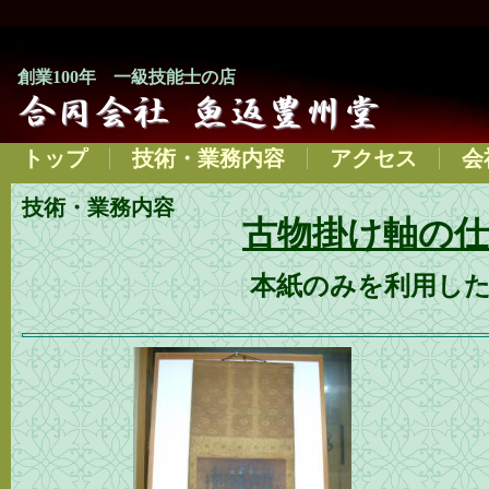
創業100年 一級技能士の店
トップ
技術・業務内容
アクセス
会
技術・業務内容
古物掛け軸の
本紙のみを利用し